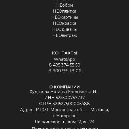
НЕобои
НЕОплитка
НЕОкартины
НЕОкраска
НЕОдиваны
НЕОвитраж
КОНТАКТЫ
WhatsApp
8 495 374-55-50
8 800 555-18-06
О КОМПАНИИ
Худякова Наталья Евгеньевна ИП
ИНН 522500757737
ОГРН 321527500005488
Aдрес: 141031, Московская обл, г. Мытищи,
п. Нагорное,
Липкинское ш, дом 12, кв. 24