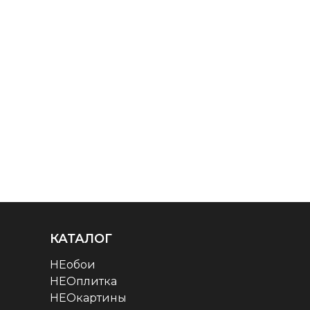
КАТАЛОГ
НЕобои
НЕОплитка
НЕОкартины