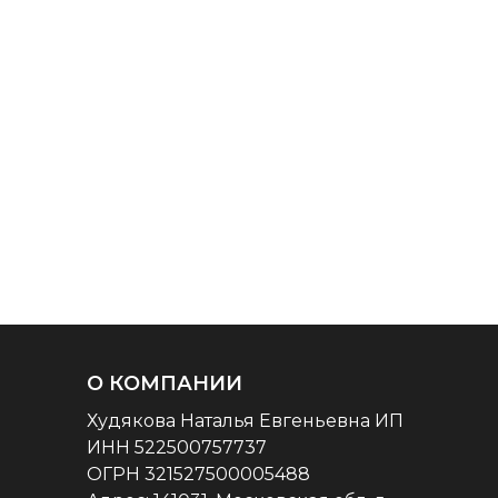
О КОМПАНИИ
Худякова Наталья Евгеньевна ИП
ИНН 522500757737
ОГРН 321527500005488