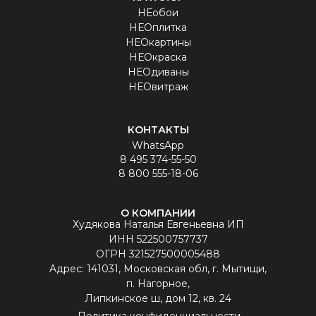
НЕобои
НЕОплитка
НЕОкартины
НЕОкраска
НЕОдиваны
НЕОвитраж
КОНТАКТЫ
WhatsApp
8 495 374-55-50
8 800 555-18-06
О КОМПАНИИ
Худякова Наталья Евгеньевна ИП
ИНН 522500757737
ОГРН 321527500005488
Aдрес: 141031, Московская обл, г. Мытищи,
п. Нагорное,
Липкинское ш, дом 12, кв. 24