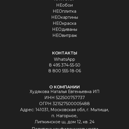
НЕобои
НЕОплитка
НЕОкартины
НЕОкраска
НЕОдиваны
НЕОвитраж
КОНТАКТЫ
WhatsApp
8 495 374-55-50
8 800 555-18-06
О КОМПАНИИ
Худякова Наталья Евгеньевна ИП
ИНН 522500757737
ОГРН 321527500005488
Aдрес: 141031, Московская обл, г. Мытищи,
п. Нагорное,
Липкинское ш, дом 12, кв. 24