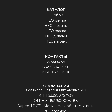
КАТАЛОГ
НЕобои
НЕОплитка
НЕОкартины
НЕОкраска
НЕОдиваны
НЕОвитраж
КОНТАКТЫ
WhatsApp
8 495 374-55-50
8 800 555-18-06
О КОМПАНИИ
Худякова Наталья Евгеньевна ИП
ИНН 522500757737
ОГРН 321527500005488
Aдрес: 141031, Московская обл, г. Мытищи,
п. Нагорное,