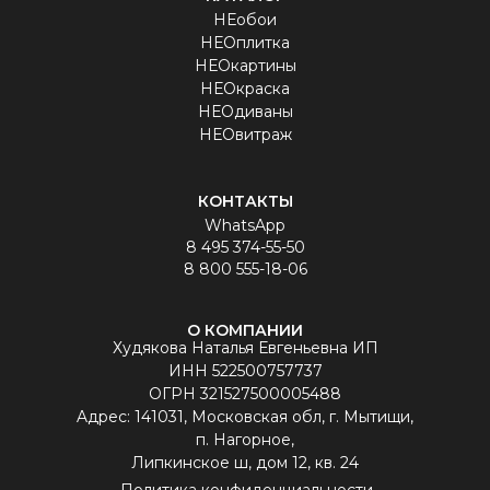
НЕобои
НЕОплитка
НЕОкартины
НЕОкраска
НЕОдиваны
НЕОвитраж
КОНТАКТЫ
WhatsApp
8 495 374-55-50
8 800 555-18-06
О КОМПАНИИ
Худякова Наталья Евгеньевна ИП
ИНН 522500757737
ОГРН 321527500005488
Aдрес: 141031, Московская обл, г. Мытищи,
п. Нагорное,
Липкинское ш, дом 12, кв. 24