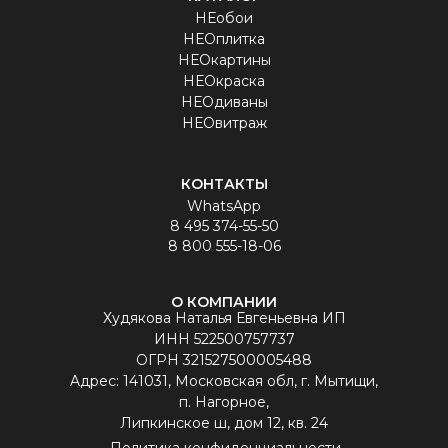
НЕобои
НЕОплитка
НЕОкартины
НЕОкраска
НЕОдиваны
НЕОвитраж
КОНТАКТЫ
WhatsApp
8 495 374-55-50
8 800 555-18-06
О КОМПАНИИ
Худякова Наталья Евгеньевна ИП
ИНН 522500757737
ОГРН 321527500005488
Aдрес: 141031, Московская обл, г. Мытищи,
п. Нагорное,
Липкинское ш, дом 12, кв. 24