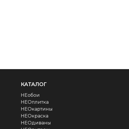
КАТАЛОГ
НЕобои
НЕОплитка
НЕОкартины
НЕОкраска
НЕОдиваны