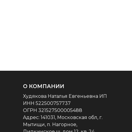
О КОМПАНИИ
Худякова Наталья Евгеньевна ИП
ИНН 522500757737
ОГРН 321527500005488
Aдрес: 141031, Московская обл, г.
Мытищи, п. Нагорное,
Липкинское ш, дом 12, кв. 24