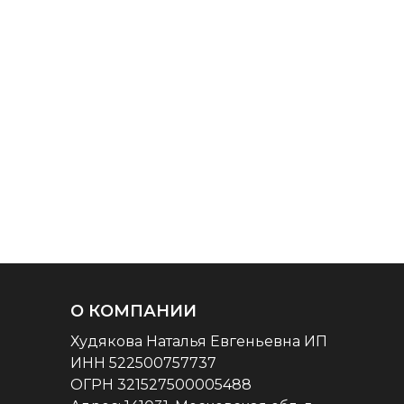
О КОМПАНИИ
Худякова Наталья Евгеньевна ИП
ИНН 522500757737
ОГРН 321527500005488