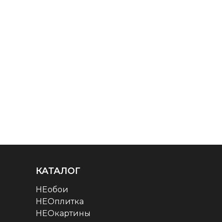
КАТАЛОГ
НЕобои
НЕОплитка
НЕОкартины