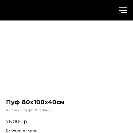
WALLSTREET
Пуф 80х100х40см
Артикул:
пуф8080Лайк
76 000
р.
Выберите ткань: