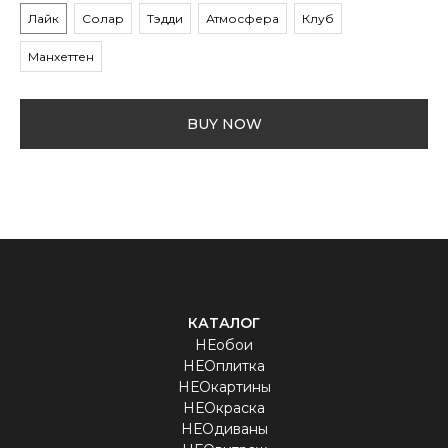
Лайк
Солар
Тэдди
Атмосфера
Клуб
Манхеттен
BUY NOW
КАТАЛОГ
НЕобои
НЕОплитка
НЕОкартины
НЕОкраска
НЕОдиваны