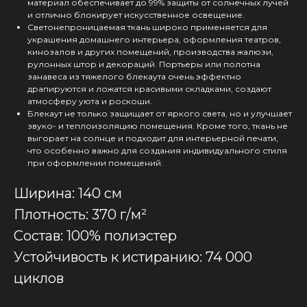
материал обеспечивает до 99% защиты от солнечных лучей
и отлично блокирует искусственное освещение.
Светонепроницаемая ткань широко применяется для
украшения домашнего интерьера, оформления театров,
кинозалов и других помещений, производства жалюзи,
рулонных штор и декораций. Портьеры или полотна
занавеса из тяжелого блекаута очень эффектно
драпируются и ложатся красивыми складками, создают
атмосферу уюта и роскоши.
Блекаут не только защищает от яркого света, но и улучшает
звуко- и теплоизоляцию помещения. Кроме того, ткань не
выгорает на солнце и подходит для интерьерной печати,
что особенно важно для создания индивидуального стиля
при оформлении помещений.
Ширина: 140 см
Плотность: 370 г/м²
Состав: 100% полиэстер
Устойчивость к истиранию: 74 000
циклов