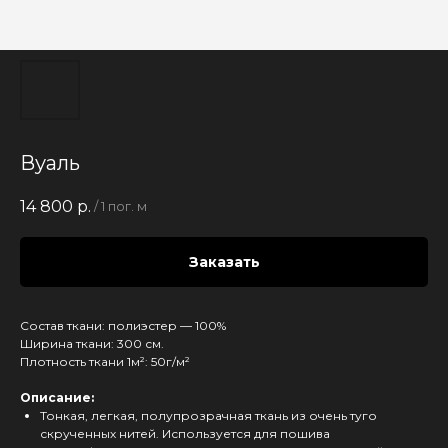
Вуаль
14 800
р.
/
1 пог. м
Заказать
Состав ткани: полиэстер — 100%
Ширина ткани: 300 см.
Плотность ткани 1м²: 50г/м²
Описание:
Тонкая, легкая, полупрозрачная ткань из очень туго
скрученных нитей. Используется для пошива