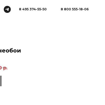
8 495 374-55-50
8 800 555-18-06
 необои
0
р.