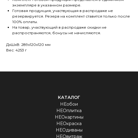
экземпляре в указанном размере.
Готовая продукция, участвующая в распродаже не
резервируется. Резерв на комплект ставится только после
100% оплаты.
На товар, участвующий в распродаже скидки не
распространяются, бонусы не начисляются.
ДxШxВ: 289x120x120 мм
Вес: 4253 г
КАТАЛОГ
НЕобои
НЕОплитка
НЕОкартины
НЕОкраска
НЕОдиваны
НЕОвитраж