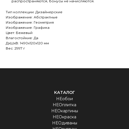
распространяются, бонусы не начисляются.
Тип коллекции: Дизайнерские
Изображение: Абстрактные
Изображение: Геометрия
Изображение: Графика
Цвет: Бежевый
Влагостойкие: Да
ДxШxВ: 1490x120x120 мм
Вес: 2997 г
КАТАЛОГ
НЕобои
НЕОплитка
НЕОкартины
НЕОкраска
НЕОдиваны