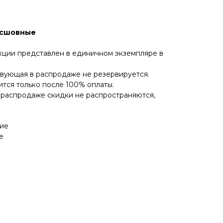
есшовные
кции представлен в единичном экземпляре в
твующая в распродаже не резервируется.
ится только после 100% оплаты.
 распродаже скидки не распространяются,
кие
е