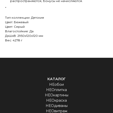
распространяются, бонусы не начисляются.
"
Тип коллекции: Детские
Цвет: Бежевый
Цвет: Серый
Влагостойкие: Да
ДxШxВ: 2950x120x120 мм
Вес: 4278 г
КАТАЛОГ
НЕобои
НЕОплитка
НЕОкартины
НЕОкраска
НЕОдиваны
НЕОвитраж