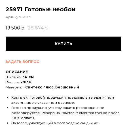
25971 Готовые необои
Артикул:
25971
19 500
р.
28 874
р.
КУПИТЬ
ЗАДАТЬ ВОПРОС
ОПИСАНИЕ
Ширина:
341см
Высота:
291см
Материал:
Синтеко плюс, Бесшовный
Комплект готовой продукции представлен в единичном
экземпляре в указанном размере.
Готовая продукция, участвующая в распродаже не
резервируется. Резерв на комплект ставится только после
100% оплаты.
На товар, участвующий в распродаже скидки не