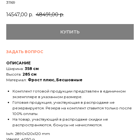
31169
14547,00
р.
48491,00
р.
КУПИТЬ
ЗАДАТЬ ВОПРОС
ОПИСАНИЕ
Ширина:
358 см
Высота:
285 см
Материал:
Фрост плюс, Бесшовные
Комплект готовой продукции представлен в единичном
экземпляре в указанном размере.
Готовая продукция, участвующая в распродаже не
резервируется. Резерв на комплект ставится только после
100% оплаты.
На товар, участвующий в распродаже скидки не
распространяются, бонусы не начисляются.
lwh: 2890x120x120 mm
Weight: 4050 g