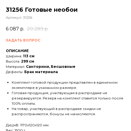
31256 Готовые необои
Артикул:
31256
6 087
р.
20 289
р.
ЗАДАТЬ ВОПРОС
ОПИСАНИЕ
Ширина:
113 см
Высота:
299 см
Материал:
Санторини, Бесшовные
Дефекты:
Брак материала
Комплект готовой продукции представлен в единичном
экземпляре в указанном размере.
Готовая продукция, участвующая в распродаже не
резервируется. Резерв на комплект ставится только после
100% оплаты.
На товар, участвующий в распродаже скидки не
распространяются, бонусы не начисляются.
ДxШxВ: 1170x120x120 мм
Вес: 1500 г