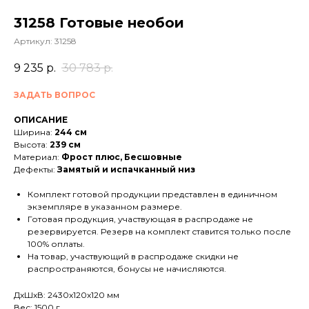
31258 Готовые необои
Артикул:
31258
9 235
р.
30 783
р.
ЗАДАТЬ ВОПРОС
ОПИСАНИЕ
Ширина:
244 см
Высота:
239 см
Материал:
Фрост плюс, Бесшовные
Дефекты:
Замятый и испачканный низ
Комплект готовой продукции представлен в единичном
экземпляре в указанном размере.
Готовая продукция, участвующая в распродаже не
резервируется. Резерв на комплект ставится только после
100% оплаты.
На товар, участвующий в распродаже скидки не
распространяются, бонусы не начисляются.
ДxШxВ: 2430x120x120 мм
Вес: 1500 г