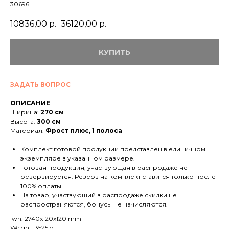
30696
10836,00
р.
36120,00
р.
КУПИТЬ
ЗАДАТЬ ВОПРОС
ОПИСАНИЕ
Ширина:
270 см
Высота:
300 см
Материал:
Фрост плюс, 1 полоса
Комплект готовой продукции представлен в единичном
экземпляре в указанном размере.
Готовая продукция, участвующая в распродаже не
резервируется. Резерв на комплект ставится только после
100% оплаты.
На товар, участвующий в распродаже скидки не
распространяются, бонусы не начисляются.
lwh: 2740x120x120 mm
Weight: 3525 g